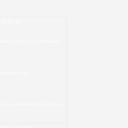
E INDLÆG
ærer tilbyder kursus i Windows
brætspillet skak
er du en Windows 10 installation
ER PÅ SIDEN