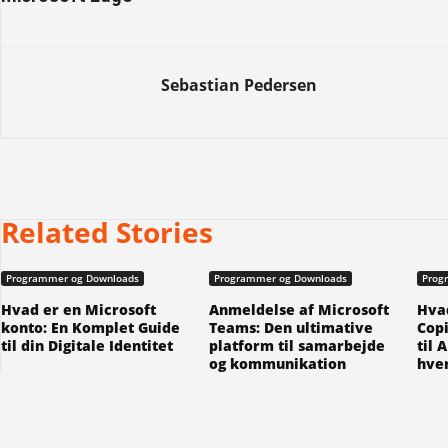
Sebastian Pedersen
Related Stories
Programmer og Downloads
Programmer og Downloads
Prog
Hvad er en Microsoft
Anmeldelse af Microsoft
Hvad
konto: En Komplet Guide
Teams: Den ultimative
Copi
til din Digitale Identitet
platform til samarbejde
til 
og kommunikation
hve