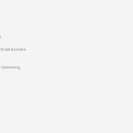
1
il det ikoniske
 Optimering,