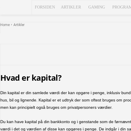
FORSIDEN
ARTIKLER
GAMING
PROGRA
Home
Artikler
Facebook
X
Pintere
Hvad er kapital?
Din kapital er din samlede værdi der kan opgøre i penge, inklusiv bun
hus, bil og lignende. Kapital er et udtryk der som oftest bruges om pr
men kan principielt også bruges om privatpersoners værdier.
Du kan have kapital på din bankkonto og i genstande som de førnævnte
værdi i det og værdien af disse kan opgøres i penge. De indgår i din sam