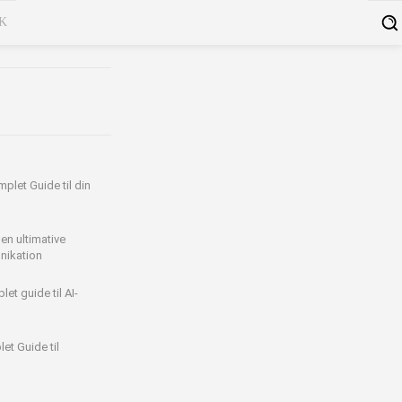
K
plet Guide til din
en ultimative
nikation
et guide til AI-
et Guide til