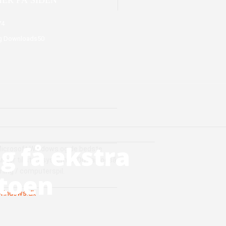
74
g Downloads
50
og få ekstra
icrosoft Windows og de bedste
ger til styresystemet. Du kan også
ming / computerspil.
toen
windows.dk