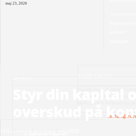
maj 23, 2026
Tips og tricks
Programmer o
Artikler
37
Gaming
29
KORT OM OS
ARTIKLER
Styr din kapital 
FreeWindows.dk handler om M
programmer og softwareløsnin
læse guide til software og ga
overskud på kon
Kontakt os via:
kontakt@free
FØLG OS PÅ SOCIALE MEDIER
By
Sebastian Pedersen