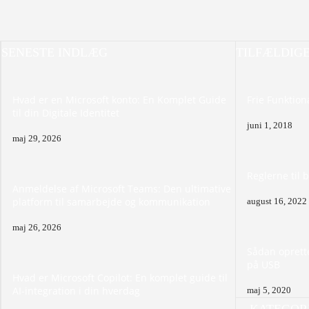
SENESTE INDLÆG
TILFÆLDIG
Hvad er en Microsoft konto: En Komplet Guide
Frie Funktion
til din Digitale Identitet
juni 1, 2018
maj 29, 2026
Reglerne til 
Anmeldelse af Microsoft Teams: Den ultimative
platform til samarbejde og kommunikation
august 16, 2022
maj 26, 2026
Sådan oprett
på USB
Hvad er Microsoft Copilot: En komplet guide til
AI-integration i din hverdag
maj 5, 2020
KATEGORI