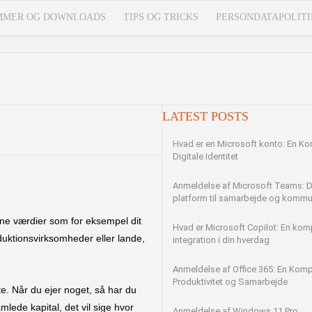
MMER OG DOWNLOADS
TIPS OG TRICKS
PERSONDATAPOLITI
st
LATEST POSTS
Hvad er en Microsoft konto: En Kom
Digitale Identitet
Anmeldelse af Microsoft Teams: D
platform til samarbejde og kommu
dne værdier som for eksempel dit
Hvad er Microsoft Copilot: En kompl
oduktionsvirksomheder eller lande,
integration i din hverdag
Anmeldelse af Office 365: En Kompl
Produktivitet og Samarbejde
. Når du ejer noget, så har du
lede kapital, det vil sige hvor
Anmeldelse af Windows 11 Pro