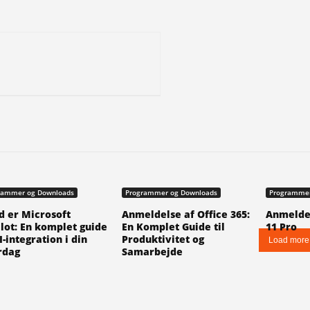
rammer og Downloads
Programmer og Downloads
Programmer
 er Microsoft
Anmeldelse af Office 365:
Anmelde
lot: En komplet guide
En Komplet Guide til
11 Pro
AI-integration i din
Produktivitet og
Load more
rdag
Samarbejde