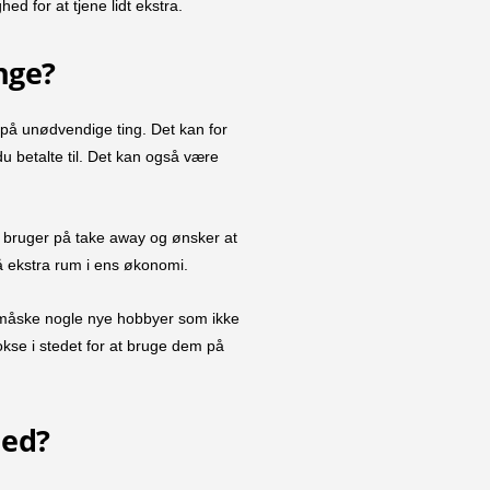
d for at tjene lidt ekstra.
nge?
på unødvendige ting. Det kan for
 betalte til. Det kan også være
 bruger på take away og ønsker at
å ekstra rum i ens økonomi.
nder måske nogle nye hobbyer som ikke
vokse i stedet for at bruge dem på
med?