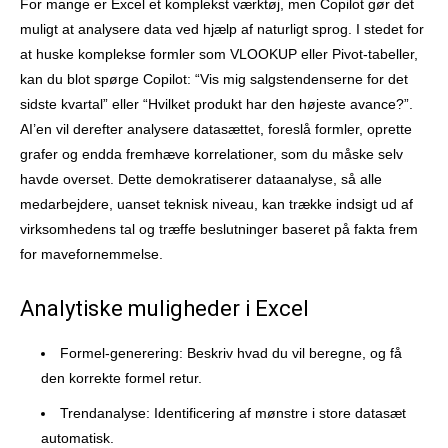
For mange er Excel et komplekst værktøj, men Copilot gør det
muligt at analysere data ved hjælp af naturligt sprog. I stedet for
at huske komplekse formler som VLOOKUP eller Pivot-tabeller,
kan du blot spørge Copilot: “Vis mig salgstendenserne for det
sidste kvartal” eller “Hvilket produkt har den højeste avance?”.
AI’en vil derefter analysere datasættet, foreslå formler, oprette
grafer og endda fremhæve korrelationer, som du måske selv
havde overset. Dette demokratiserer dataanalyse, så alle
medarbejdere, uanset teknisk niveau, kan trække indsigt ud af
virksomhedens tal og træffe beslutninger baseret på fakta frem
for mavefornemmelse.
Analytiske muligheder i Excel
Formel-generering: Beskriv hvad du vil beregne, og få
den korrekte formel retur.
Trendanalyse: Identificering af mønstre i store datasæt
automatisk.