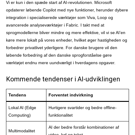
Vi er kun i den spæde start af AI-revolutionen. Microsoft
opdaterer løbende Copilot med nye funktioner, herunder dybere
integration i specialiserede værktøjer som Viva, Loop og
avancerede analyseværktøjer i Fabric. I takt med at
sprogmodellerne bliver mindre og mere effektive, vil vi se AI’en
køre mere lokalt på vores enheder, hvilket øger hastigheden og
forbedrer privatlivet yderligere. For danske brugere vil den
løbende forbedring af den danske sprogforståelse gøre
værktøjet endnu mere uundværligt i hverdagens opgaver.
Kommende tendenser i AI-udviklingen
Tendens
Forventet indvirkning
Lokal AI (Edge
Hurtigere svartider og bedre offline-
Computing)
funktionalitet
AI der bedre forstår kombinationer af
Multimodalitet
video, lyd og tekst