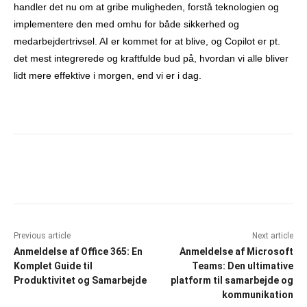
handler det nu om at gribe muligheden, forstå teknologien og
implementere den med omhu for både sikkerhed og
medarbejdertrivsel. AI er kommet for at blive, og Copilot er pt.
det mest integrerede og kraftfulde bud på, hvordan vi alle bliver
lidt mere effektive i morgen, end vi er i dag.
Facebook
X
Pinterest
What
Previous article
Next article
Anmeldelse af Office 365: En
Anmeldelse af Microsoft
Komplet Guide til
Teams: Den ultimative
Produktivitet og Samarbejde
platform til samarbejde og
kommunikation