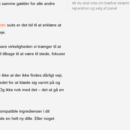
Alt du skal vide om bærbar skærm:
et samme gælder for alle andre
reparation og valg af panel
ptic
suits er det tid til at erklære at
eje.
re virkeligheden vi trænger til at
ilbage til at være til stede, fokuser
kke at der ikke findes dårligt vejr,
edet for at klæde sig varmt på og
 Og ikke nok med det – det at gå en
ompatible ingredienser i dit
e en helt ny dille. Eller noget