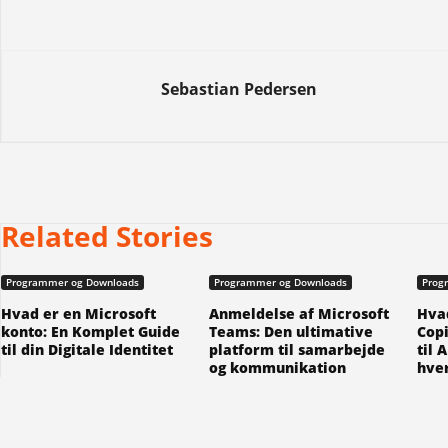
Sebastian Pedersen
Related Stories
Programmer og Downloads
Programmer og Downloads
Prog
Hvad er en Microsoft
Anmeldelse af Microsoft
Hvad
konto: En Komplet Guide
Teams: Den ultimative
Copi
til din Digitale Identitet
platform til samarbejde
til 
og kommunikation
hve