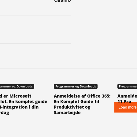
rammer og Downloads
Programmer og Downloads
Programmer
 er Microsoft
Anmeldelse af Office 365:
Anmelde
lot: En komplet guide
En Komplet Guide til
11 Pro
AI-integration i din
Produktivitet og
Load more
rdag
Samarbejde