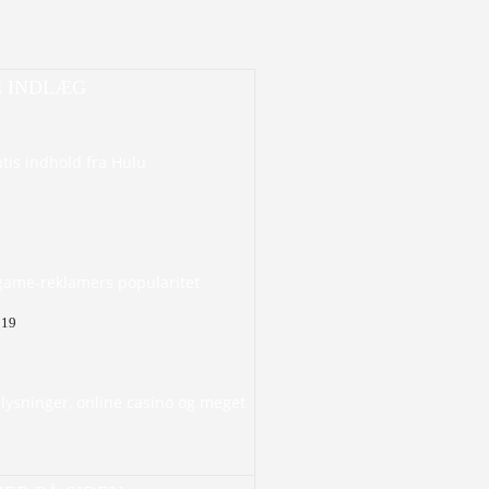
E INDLÆG
tis indhold fra Hulu
-game-reklamers popularitet
019
lysninger, online casino og meget