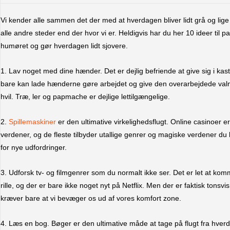
Vi kender alle sammen det der med at hverdagen bliver lidt grå og lige p
alle andre steder end der hvor vi er. Heldigvis har du her 10 ideer til pa
humøret og gør hverdagen lidt sjovere.
1. Lav noget med dine hænder. Det er dejlig befriende at give sig i k
bare kan lade hænderne gøre arbejdet og give den overarbejdede valnø
hvil. Træ, ler og papmache er dejlige lettilgængelige.
2.
Spillemaskiner
er den ultimative virkelighedsflugt. Online casinoer e
verdener, og de fleste tilbyder utallige genrer og magiske verdener du 
for nye udfordringer.
3. Udforsk tv- og filmgenrer som du normalt ikke ser. Det er let at ko
rille, og der er bare ikke noget nyt på Netflix. Men der er faktisk tons
kræver bare at vi bevæger os ud af vores komfort zone.
4. Læs en bog. Bøger er den ultimative måde at tage på flugt fra hverd