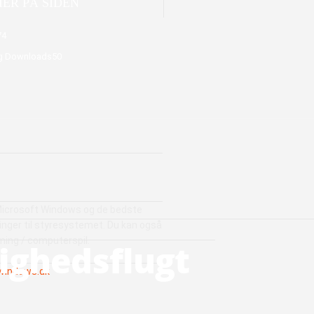
ER PÅ SIDEN
74
g Downloads
50
icrosoft Windows og de bedste
ger til styresystemet. Du kan også
ming / computerspil.
lighedsflugt
windows.dk