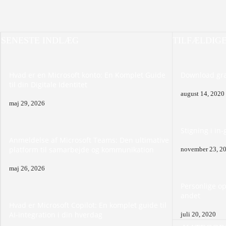
SENESTE INDLÆG
TILFÆLDIG
Hvad er en Microsoft konto: En Komplet Guide
Download gra
til din Digitale Identitet
august 14, 2020
maj 29, 2026
Stigning i in
Anmeldelse af Microsoft Teams: Den ultimative
platform til samarbejde og kommunikation
november 23, 2
maj 26, 2026
Personlige op
andet
Hvad er Microsoft Copilot: En komplet guide til
AI-integration i din hverdag
juli 20, 2020