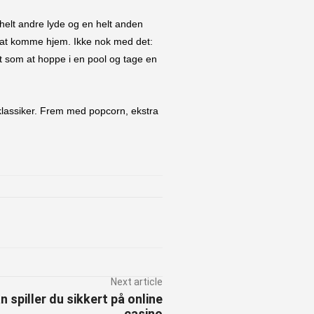
helt andre lyde og en helt anden
 at komme hjem. Ikke nok med det:
et som at hoppe i en pool og tage en
l klassiker. Frem med popcorn, ekstra
st
Next article
 spiller du sikkert på online
casino