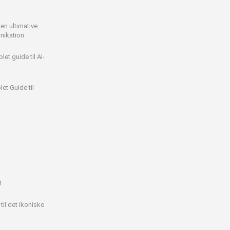
en ultimative
nikation
et guide til AI-
et Guide til
1
il det ikoniske