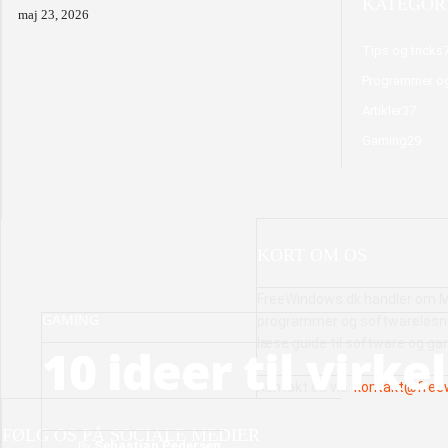
KATEGORI
maj 23, 2026
Tips og tricks
Programmer o
Artikler
37
Gaming
29
KORT OM OS
FreeWindows.dk handler om M
GAMING
programmer og softwareløsnin
læse guide til software og ga
10 ideer til virke
Kontakt os via:
kontakt@free
FØLG OS PÅ SOCIALE MEDIER
By
Sebastian Pedersen