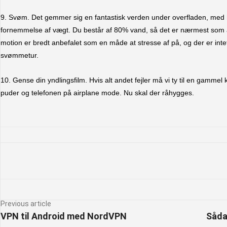
9. Svøm. Det gemmer sig en fantastisk verden under overfladen, med 
fornemmelse af vægt. Du består af 80% vand, så det er nærmest som
motion er bredt anbefalet som en måde at stresse af på, og der er int
svømmetur.
10. Gense din yndlingsfilm. Hvis alt andet fejler må vi ty til en gamme
puder og telefonen på airplane mode. Nu skal der råhygges.
Facebook
X
Pintere
Previous article
VPN til Android med NordVPN
Sådan