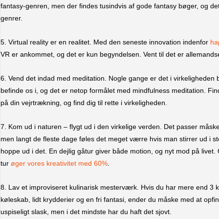
fantasy-genren, men der findes tusindvis af gode fantasy bøger, og d
genrer.
5. Virtual reality er en realitet. Med den seneste innovation indenfor
ha
VR er ankommet, og det er kun begyndelsen. Vent til det er allemands
6. Vend det indad med meditation. Nogle gange er det i virkeligheden ba
befinde os i, og det er netop formålet med mindfulness meditation. Find t
på din vejrtrækning, og find dig til rette i virkeligheden.
7. Kom ud i naturen – flygt ud i den virkelige verden. Det passer måske i
men langt de fleste dage føles det meget værre hvis man stirrer ud i st
hoppe ud i det. En dejlig gåtur giver både motion, og nyt mod på livet.
tur
øger vores kreativitet med 60%
.
8. Lav et improviseret kulinarisk mesterværk. Hvis du har mere end 3 k
køleskab, lidt krydderier og en fri fantasi, ender du måske med at opfind
uspiseligt slask, men i det mindste har du haft det sjovt.