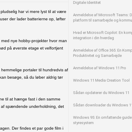
Digitale Identitet
ludselig har vi mere lyst til at være
Anmeldelse af Microsoft Teams: D
user der lader batterierne op, løfter
platform til samarbejde og kommu
Hvad er Microsoft Copilot: En kompl
integration i din hverdag
ast med nye hobby-projekter hvor man
d på øverste etage et velfortjent
Anmeldelse af Office 365: En Kompl
Produktivitet og Samarbejde
Anmeldelse af Windows 11 Pro
r hemmelige portaler til hundredvis af
kan besøge, så du løber aldrig tør
Windows 11 Media Creation Tool
Sådan opdaterer du Windows 11
mme til at hænge fast i den samme
Sådan downloader du Windows 1
vis af spændende underholdning, det
Windows 95: En omfattende guide t
styresystem
agen. Der findes et par gode film i