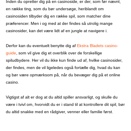
Inden du opretter dig på en casinoside, er der, som før nævnt,
en række ting, som du bør undersøge, heriblandt om
casinosiden tilbyder dig en række spil, som matcher dine
præferencer. Men i og med at der findes så utrolig mange
casinosider, kan det være lidt af en jungle at navigere i.
Derfor kan du eventuelt benytte dig af
Ekstra Bladets casino-
guide
, som vil give dig et overblik over de forskellige
spiludbydere. Her vil du ikke kun finde ud af, hvilke casinosider,
der findes, men de vil ligeledes også fortælle dig, hvad du kan
og bør være opmærksom på, når du bevæger dig på et online
casino.
Vigtigst af alt er dog at du altid spiller ansvarligt, og skulle du
være i tvivl om, hvorvidt du er i stand til at kontrollere dit spil, bør
du altid snakke med en rådgiver, venner eller familie først.