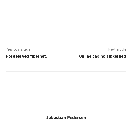
Facebook
X
Pinterest
What
Previous article
Next article
Fordele ved fibernet.
Online casino sikkerhed
Sebastian Pedersen