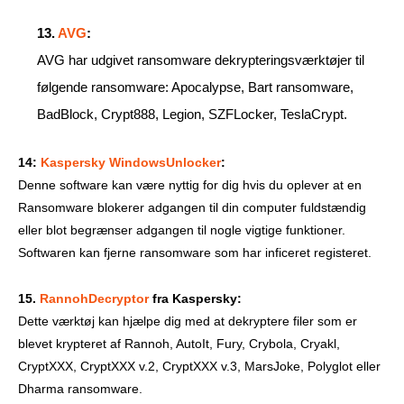
13.
AVG
:
AVG har udgivet ransomware dekrypteringsværktøjer til
følgende ransomware: Apocalypse, Bart ransomware,
BadBlock, Crypt888, Legion, SZFLocker, TeslaCrypt.
14:
Kaspersky WindowsUnlocker
:
Denne software kan være nyttig for dig hvis du oplever at en
Ransomware blokerer adgangen til din computer fuldstændig
eller blot begrænser adgangen til nogle vigtige funktioner.
Softwaren kan fjerne ransomware som har inficeret registeret.
15.
RannohDecryptor
fra Kaspersky:
Dette værktøj kan hjælpe dig med at dekryptere filer som er
blevet krypteret af Rannoh, AutoIt, Fury, Crybola, Cryakl,
CryptXXX, CryptXXX v.2, CryptXXX v.3, MarsJoke, Polyglot eller
Dharma ransomware.