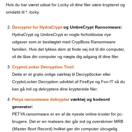
Hvis du har været udsat for Locky vil dine filer være krypteret og
omdøbt til * .locky.
Decrypter for HydraCrypt
og UmbreCrypt Ransomware:
HydraCrypt og UmbreCrypt er nogle forholdsvise nye
udgaver som er beslægtet med CrypBoss Ransomware
familien. Hvis det lykkes dem at finde vej ind til din computer,
vil de låse din computer og nægte dig adgang til dine filer.
CryptoLocker Decryption Tool
:
Dette er et gratis onlige værktøj til Decryptlocker eller
CryptoLocker Decryption udviklet af FireEye og Fox-IT så du
kan gå ind og dekryptere dine krypterede filer.
Petya ransomware dekrypter
værktøj og kodeord
generator:
PETYA ransomware er en af ​​de nyeste online-trusler for pc-
brugere. Det er en malware der går ind og overskriver MRB
(Master Boot Record) hvilket gør din computer ubrugelig.