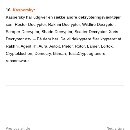
16.
Kaspersky
:
Kaspersky har udgiver en række andre dekrypteringsværktøjer
som Rector Decryptor, Rakhni Decryptor, Wildfire Decryptor,
Scraper Decryptor, Shade Decryptor, Scatter Decryptor, Xoris
Decryptor osv. – Få dem her. De vil dekryptere filer krypteret af
Rakhni, Agent.iih, Aura, Autoit, Pletor, Rotor, Lamer, Lortok,
Cryptokluchen, Democry, Bitman, TeslaCrypt og andre
ransomware.
Facebook
X
Pinterest
What
Previous article
Next article