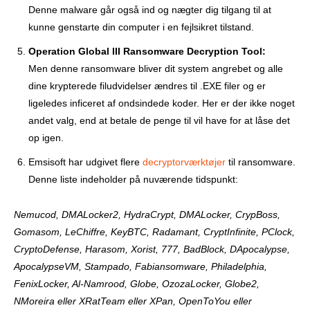
Denne malware går også ind og nægter dig tilgang til at
kunne genstarte din computer i en fejlsikret tilstand.
Operation Global III Ransomware Decryption Tool:
Men denne ransomware bliver dit system angrebet og alle
dine krypterede filudvidelser ændres til .EXE filer og er
ligeledes inficeret af ondsindede koder. Her er der ikke noget
andet valg, end at betale de penge til vil have for at låse det
op igen.
Emsisoft har udgivet flere
decryptorværktøjer
til ransomware.
Denne liste indeholder på nuværende tidspunkt:
Nemucod, DMALocker2, HydraCrypt, DMALocker, CrypBoss,
Gomasom, LeChiffre, KeyBTC, Radamant, CryptInfinite, PClock,
CryptoDefense, Harasom, Xorist, 777, BadBlock, DApocalypse,
ApocalypseVM, Stampado, Fabiansomware, Philadelphia,
FenixLocker, Al-Namrood, Globe, OzozaLocker, Globe2,
NMoreira eller XRatTeam eller XPan, OpenToYou eller