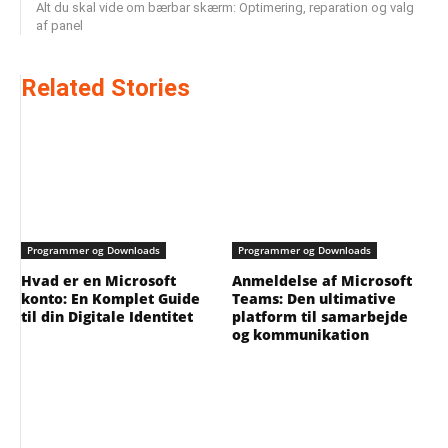
Alt du skal vide om bærbar skærm: Optimering, reparation og valg
af panel
Related Stories
Programmer og Downloads
Programmer og Downloads
Hvad er en Microsoft
Anmeldelse af Microsoft
konto: En Komplet Guide
Teams: Den ultimative
til din Digitale Identitet
platform til samarbejde
og kommunikation