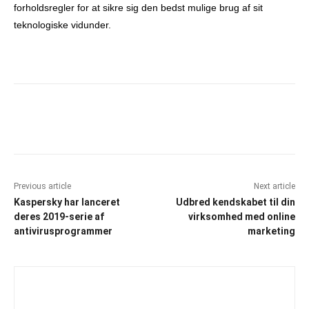
forholdsregler for at sikre sig den bedst mulige brug af sit
teknologiske vidunder.
Facebook
X
Pinterest
What
Previous article
Next article
Kaspersky har lanceret
Udbred kendskabet til din
deres 2019-serie af
virksomhed med online
antivirusprogrammer
marketing