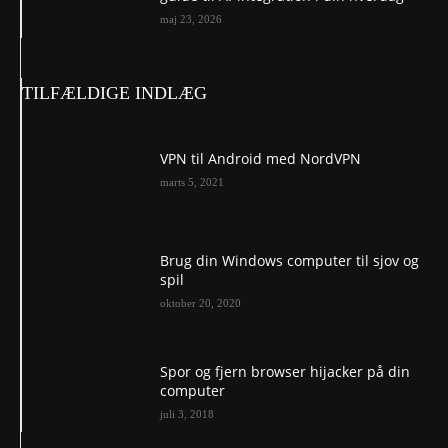
maj 23, 2026
TILFÆLDIGE INDLÆG
VPN til Android med NordVPN
marts 5, 2021
Brug din Windows computer til sjov og
spil
oktober 20, 2020
Spor og fjern browser hijacker på din
computer
juli 3, 2018