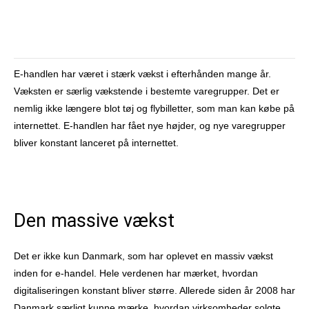
Facebook
X
Pinterest
What
E-handlen har været i stærk vækst i efterhånden mange år.
Væksten er særlig vækstende i bestemte varegrupper. Det er
nemlig ikke længere blot tøj og flybilletter, som man kan købe på
internettet. E-handlen har fået nye højder, og nye varegrupper
bliver konstant lanceret på internettet.
Den massive vækst
Det er ikke kun Danmark, som har oplevet en massiv vækst
inden for e-handel. Hele verdenen har mærket, hvordan
digitaliseringen konstant bliver større. Allerede siden år 2008 har
Danmark særligt kunne mærke, hvordan virksomheder solgte