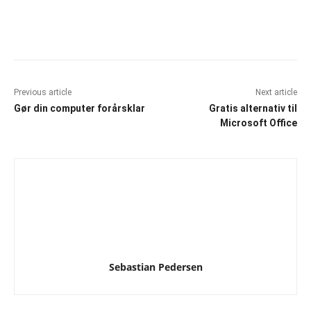
Facebook
X
Pinterest
What
Previous article
Next article
Gør din computer forårsklar
Gratis alternativ til
Microsoft Office
Sebastian Pedersen