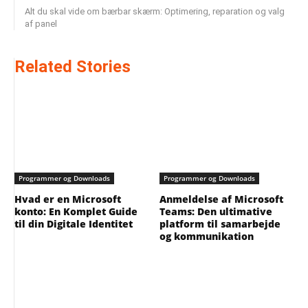
Alt du skal vide om bærbar skærm: Optimering, reparation og valg
af panel
Related Stories
Programmer og Downloads
Programmer og Downloads
Hvad er en Microsoft
Anmeldelse af Microsoft
konto: En Komplet Guide
Teams: Den ultimative
til din Digitale Identitet
platform til samarbejde
og kommunikation