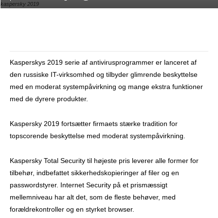
kaspersky 2019
Facebook
X
Pinterest
What
Kasperskys 2019 serie af antivirusprogrammer er lanceret af
den russiske IT-virksomhed og tilbyder glimrende beskyttelse
med en moderat systempåvirkning og mange ekstra funktioner
med de dyrere produkter.
Kaspersky 2019 fortsætter firmaets stærke tradition for
topscorende beskyttelse med moderat systempåvirkning.
Kaspersky Total Security til højeste pris leverer alle former for
tilbehør, indbefattet sikkerhedskopieringer af filer og en
passwordstyrer. Internet Security på et prismæssigt
mellemniveau har alt det, som de fleste behøver, med
forældrekontroller og en styrket browser.