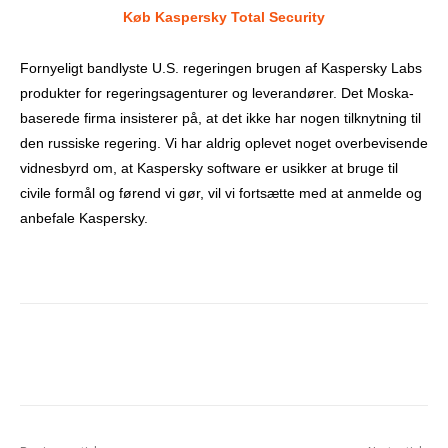
Køb Kaspersky Total Security
Fornyeligt bandlyste U.S. regeringen brugen af Kaspersky Labs
produkter for regeringsagenturer og leverandører. Det Moska-
baserede firma insisterer på, at det ikke har nogen tilknytning til
den russiske regering. Vi har aldrig oplevet noget overbevisende
vidnesbyrd om, at Kaspersky software er usikker at bruge til
civile formål og førend vi gør, vil vi fortsætte med at anmelde og
anbefale Kaspersky.
Facebook
X
Pinterest
What