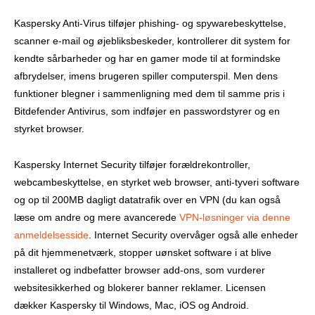
Kaspersky Anti-Virus tilføjer phishing- og spywarebeskyttelse,
scanner e-mail og øjebliksbeskeder, kontrollerer dit system for
kendte sårbarheder og har en gamer mode til at formindske
afbrydelser, imens brugeren spiller computerspil. Men dens
funktioner blegner i sammenligning med dem til samme pris i
Bitdefender Antivirus, som indføjer en passwordstyrer og en
styrket browser.
Kaspersky Internet Security tilføjer forældrekontroller,
webcambeskyttelse, en styrket web browser, anti-tyveri software
og op til 200MB dagligt datatrafik over en VPN (du kan også
læse om andre og mere avancerede
VPN-løsninger via denne
anmeldelsesside
. Internet Security overvåger også alle enheder
på dit hjemmenetværk, stopper uønsket software i at blive
installeret og indbefatter browser add-ons, som vurderer
websitesikkerhed og blokerer banner reklamer. Licensen
dækker Kaspersky til Windows, Mac, iOS og Android.