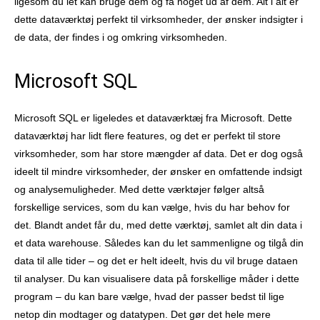
ligesom du let kan bruge dem og få noget ud af dem. Alt i alt er
dette dataværktøj perfekt til virksomheder, der ønsker indsigter i
de data, der findes i og omkring virksomheden.
Microsoft SQL
Microsoft SQL er ligeledes et dataværktæj fra Microsoft. Dette
dataværktøj har lidt flere features, og det er perfekt til store
virksomheder, som har store mængder af data. Det er dog også
ideelt til mindre virksomheder, der ønsker en omfattende indsigt
og analysemuligheder. Med dette værktøjer følger altså
forskellige services, som du kan vælge, hvis du har behov for
det. Blandt andet får du, med dette værktøj, samlet alt din data i
et data warehouse. Således kan du let sammenligne og tilgå din
data til alle tider – og det er helt ideelt, hvis du vil bruge dataen
til analyser. Du kan visualisere data på forskellige måder i dette
program – du kan bare vælge, hvad der passer bedst til lige
netop din modtager og datatypen. Det gør det hele mere