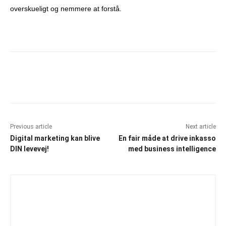
overskueligt og nemmere at forstå.
Facebook
X
Pinterest
What
Previous article
Next article
Digital marketing kan blive
En fair måde at drive inkasso
DIN levevej!
med business intelligence