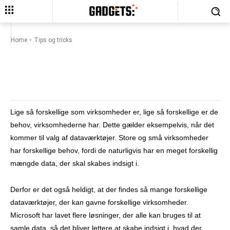
Forskellige dataværktøjer fra
Microsoft til forskellige behov
Home
Tips og tricks
Facebook
X
Pinterest
What
Lige så forskellige som virksomheder er, lige så forskellige er de
behov, virksomhederne har. Dette gælder eksempelvis, når det
kommer til valg af dataværktøjer. Store og små virksomheder
har forskellige behov, fordi de naturligvis har en meget forskellig
mængde data, der skal skabes indsigt i.
Derfor er det også heldigt, at der findes så mange forskellige
dataværktøjer, der kan gavne forskellige virksomheder.
Microsoft har lavet flere løsninger, der alle kan bruges til at
samle data, så det bliver lettere at skabe indsigt i, hvad der